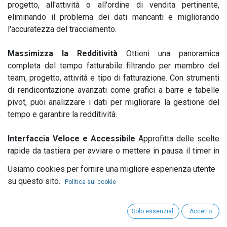
progetto, all'attività o all'ordine di vendita pertinente,
eliminando il problema dei dati mancanti e migliorando
l'accuratezza del tracciamento.
Massimizza la Redditività
Ottieni una panoramica
completa del tempo fatturabile filtrando per membro del
team, progetto, attività e tipo di fatturazione. Con strumenti
di rendicontazione avanzati come grafici a barre e tabelle
pivot, puoi analizzare i dati per migliorare la gestione del
tempo e garantire la redditività.
Interfaccia Veloce e Accessibile
Approfitta delle scelte
rapide da tastiera per avviare o mettere in pausa il timer in
qualsiasi schermata, permettendo al tuo team di tracciare il
Usiamo cookies per fornire una migliore esperienza utente
tempo in modo efficiente. Visualizza in tempo reale chi sta
su questo sito.
Politica sui cookie
lavorando su cosa e monitora facilmente le ore di
straordinario.
Solo essenziali
Accetto
Funzionalità Complete per una Gestione Efficiente
Con